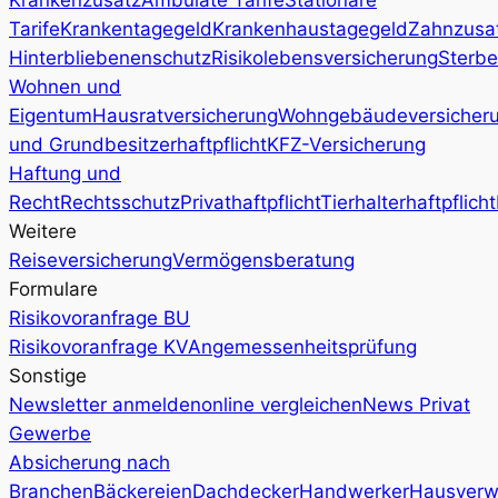
Tarife
Krankentagegeld
Krankenhaustagegeld
Zahnzusa
Hinterbliebenenschutz
Risikolebensversicherung
Sterbe
Wohnen und
Eigentum
Hausratversicherung
Wohngebäudeversicher
und Grundbesitzerhaftpflicht
KFZ-Versicherung
Haftung und
Recht
Rechtsschutz
Privathaftpflicht
Tierhalterhaftpflicht
Weitere
Reiseversicherung
Vermögensberatung
Formulare
Risikovoranfrage BU
Risikovoranfrage KV
Angemessenheitsprüfung
Sonstige
Newsletter anmelden
online vergleichen
News Privat
Gewerbe
Absicherung nach
Branchen
Bäckereien
Dachdecker
Handwerker
Hausverw