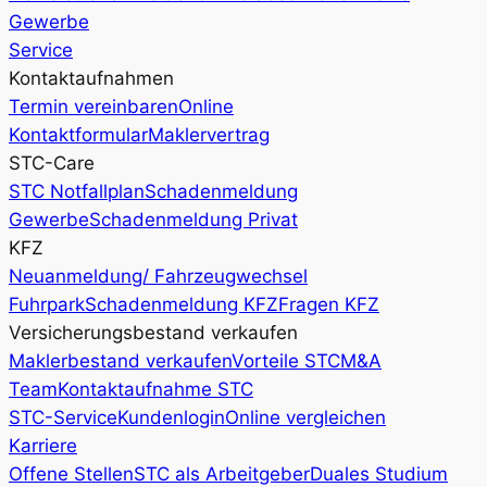
Gewerbe
Service
Kontaktaufnahmen
Termin vereinbaren
Online
Kontaktformular
Maklervertrag
STC-Care
STC Notfallplan
Schadenmeldung
Gewerbe
Schadenmeldung Privat
KFZ
Neuanmeldung/ Fahrzeugwechsel
Fuhrpark
Schadenmeldung KFZ
Fragen KFZ
Versicherungsbestand verkaufen
Maklerbestand verkaufen
Vorteile STC
M&A
Team
Kontaktaufnahme STC
STC-Service
Kundenlogin
Online vergleichen
Karriere
Offene Stellen
STC als Arbeitgeber
Duales Studium