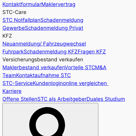
Kontaktformular
Maklervertrag
STC-Care
STC Notfallplan
Schadenmeldung
Gewerbe
Schadenmeldung Privat
KFZ
Neuanmeldung/ Fahrzeugwechsel
Fuhrpark
Schadenmeldung KFZ
Fragen KFZ
Versicherungsbestand verkaufen
Maklerbestand verkaufen
Vorteile STC
M&A
Team
Kontaktaufnahme STC
STC-Service
Kundenlogin
online vergleichen
Karriere
Offene Stellen
STC als Arbeitgeber
Duales Studium