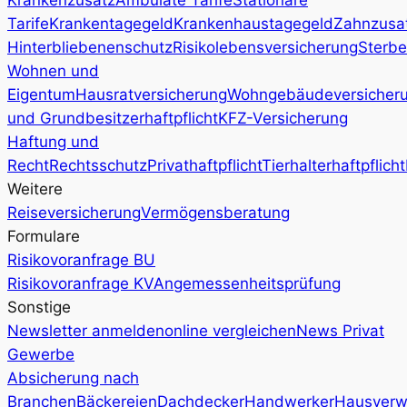
Tarife
Krankentagegeld
Krankenhaustagegeld
Zahnzusa
Hinterbliebenenschutz
Risikolebensversicherung
Sterbe
Wohnen und
Eigentum
Hausratversicherung
Wohngebäudeversicher
und Grundbesitzerhaftpflicht
KFZ-Versicherung
Haftung und
Recht
Rechtsschutz
Privathaftpflicht
Tierhalterhaftpflicht
Weitere
Reiseversicherung
Vermögensberatung
Formulare
Risikovoranfrage BU
Risikovoranfrage KV
Angemessenheitsprüfung
Sonstige
Newsletter anmelden
online vergleichen
News Privat
Gewerbe
Absicherung nach
Branchen
Bäckereien
Dachdecker
Handwerker
Hausverw