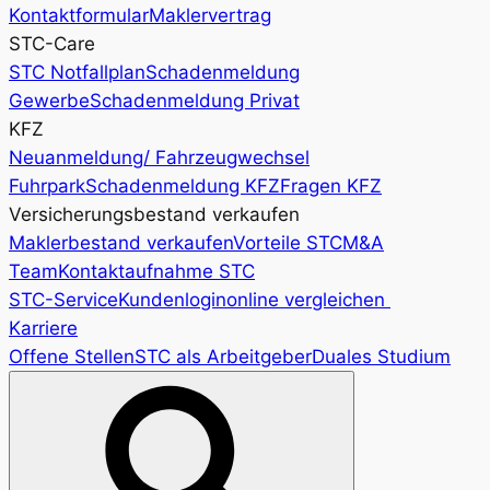
Kontaktformular
Maklervertrag
STC-Care
STC Notfallplan
Schadenmeldung
Gewerbe
Schadenmeldung Privat
KFZ
Neuanmeldung/ Fahrzeugwechsel
Fuhrpark
Schadenmeldung KFZ
Fragen KFZ
Versicherungsbestand verkaufen
Maklerbestand verkaufen
Vorteile STC
M&A
Team
Kontaktaufnahme STC
STC-Service
Kundenlogin
online vergleichen
Karriere
Offene Stellen
STC als Arbeitgeber
Duales Studium