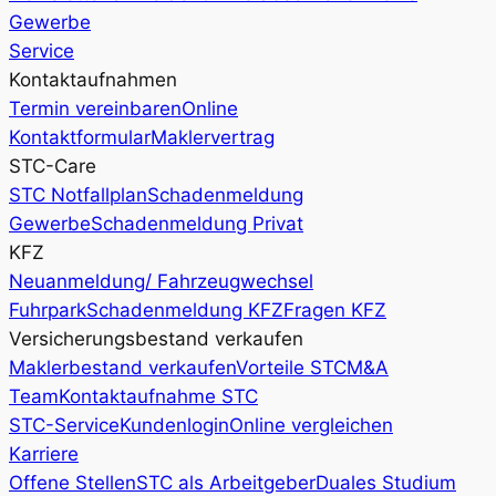
Gewerbe
Service
Kontaktaufnahmen
Termin vereinbaren
Online
Kontaktformular
Maklervertrag
STC-Care
STC Notfallplan
Schadenmeldung
Gewerbe
Schadenmeldung Privat
KFZ
Neuanmeldung/ Fahrzeugwechsel
Fuhrpark
Schadenmeldung KFZ
Fragen KFZ
Versicherungsbestand verkaufen
Maklerbestand verkaufen
Vorteile STC
M&A
Team
Kontaktaufnahme STC
STC-Service
Kundenlogin
Online vergleichen
Karriere
Offene Stellen
STC als Arbeitgeber
Duales Studium